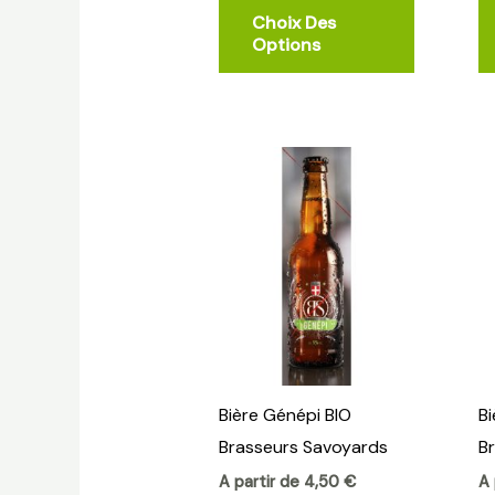
la
Choix Des
page
Options
du
produit
Ce
produit
a
plusieurs
variations
Les
options
peuvent
Bière Génépi BIO
Bi
être
Brasseurs Savoyards
B
choisies
sur
A partir de
4,50
€
A 