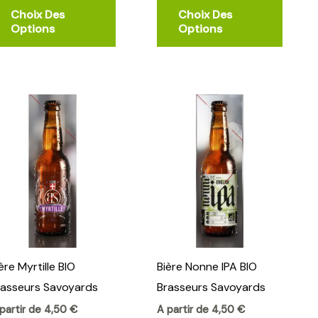
la
la
Choix Des
Choix Des
page
page
Options
Options
du
du
produit
produi
Ce
Ce
produit
produi
a
a
plusieurs
plusieu
.
variations.
variati
Les
Les
options
option
peuvent
peuve
ère Myrtille BIO
Bière Nonne IPA BIO
être
être
rasseurs Savoyards
Brasseurs Savoyards
choisies
choisi
sur
sur
partir de
4,50
€
A partir de
4,50
€