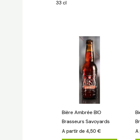
33 cl
Ce
produit
a
plusieurs
variations
Les
options
peuvent
Bière Ambrée BIO
B
être
Brasseurs Savoyards
B
choisies
sur
A partir de
4,50
€
A 