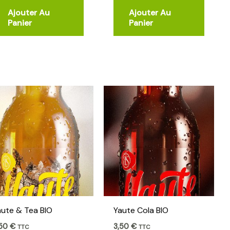
Ajouter Au
Ajouter Au
Panier
Panier
aute & Tea BIO
Yaute Cola BIO
,50
€
3,50
€
TTC
TTC