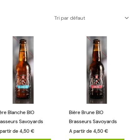
Ce
Ce
produit
produi
a
a
plusieurs
plusieu
.
variations.
variati
Les
Les
options
option
peuvent
peuve
ière Blanche BIO
Bière Brune BIO
être
être
rasseurs Savoyards
Brasseurs Savoyards
choisies
choisi
sur
sur
partir de
4,50
€
A partir de
4,50
€