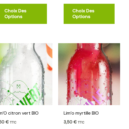
la
la
Choix Des
Choix Des
page
page
Options
Options
du
du
produit
produi
.
m’O citron vert BIO
Lim’o myrtille BIO
,50
€
3,50
€
TTC
TTC