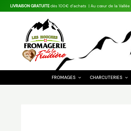
Aller
LIVRAISON GRATUITE
dès 100€ d'achats | Au
cœur
de la Vallée
au
contenu
FROMAGES
CHARCUTERIES