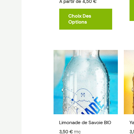
sur
A partir de
4,50
€
la
Choix Des
page
Options
du
produit
Limonade de Savoie BIO
Y
3,50
€
3
TTC