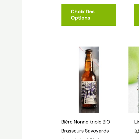
la
Choix Des
page
Options
du
produit
Ce
produit
a
plusieurs
variations
Les
options
peuvent
Bière Nonne triple BIO
Li
être
Brasseurs Savoyards
choisies
3