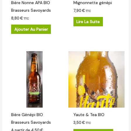
Bière Nonne APA BIO
Mignonnette génépi
Brasseurs Savoyards
7,90
€
TTC
8,80
€
TTC
Lire La Suite
Ajouter Au Panier
Ce
produit
a
plusieurs
variations.
Les
options
peuvent
Bière Génépi BIO
Yaute & Tea BIO
être
Brasseurs Savoyards
3,50
€
choisies
TTC
A partir de
4,50
€
sur