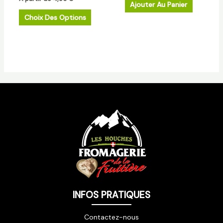
Ajouter Au Panier
la
Choix Des Options
page
du
produit
INFOS PRATIQUES
Contactez-nous