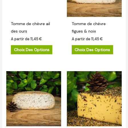
Les
Les
options
options
peuvent
peuven
Tomme de chèvre ail
Tomme de chèvre
être
être
des ours
figues & noix
choisies
choisies
A partir de
11,45
€
A partir de
11,45
€
sur
sur
la
la
Choix Des Options
Choix Des Options
page
page
du
du
produit
produit
Ce
Ce
produit
produit
a
a
plusieurs
plusieur
variations.
variatio
Les
Les
options
options
peuvent
peuven