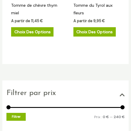
Tomme de chèvre thym
Tomme du Tyrol aux
être
être
miel
fleurs
choisies
choisies
A partir de
11,45
€
A partir de
9,95
€
sur
sur
la
la
Choix Des Options
Choix Des Options
page
page
du
du
produit
produit
Filtrer par prix
Filtrer
Prix :
0 €
—
240 €